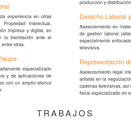
producción y distribución
eral
Derecho Laboral y
ta experiencia en otras
Propiedad Intelectual,
Asesoramiento en materi
ión impresa y digital, en
de gestión laboral (alta
 la tramitación ante el
especialmente enfocado
 entre otras.
televisiva.
ftware
Representación de
altamente especializado
Asesoramiento legal inte
ware y de aplicaciones de
artistas en la negociaci
ntes con un amplio elenco
cadenas televisivas, así
r.
fiscal especializado en r
TRABAJOS