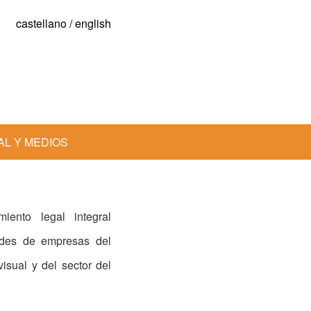
castellano
/
english
AL Y MEDIOS
ento legal integral
dades de empresas del
isual y del sector del